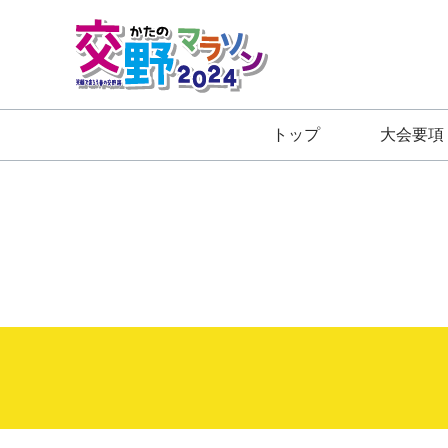
内
容
を
ス
キ
トップ
大会要項
ッ
プ