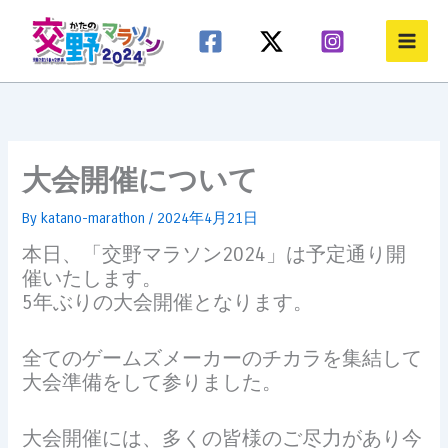
内
容
を
ス
キ
ッ
プ
大会開催について
By
katano-marathon
/
2024年4月21日
本日、「交野マラソン2024」は予定通り開
催いたします。
5年ぶりの大会開催となります。
全てのゲームズメーカーのチカラを集結して
大会準備をして参りました。
大会開催には、多くの皆様のご尽力があり今